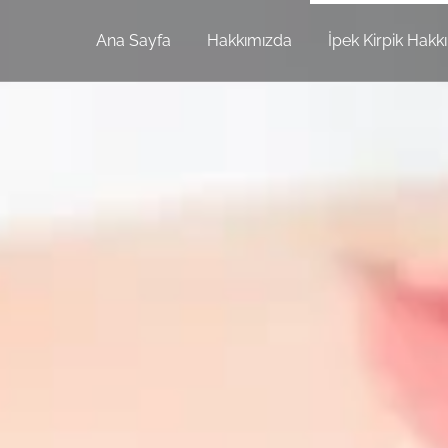
m
Ana Sayfa
Hakkımızda
İpek Kirpik Hakk