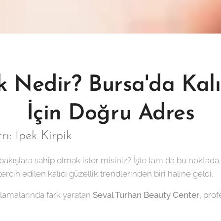
k Nedir? Bursa'da Kalı
İçin Doğru Adres
rı: İpek Kirpik
akışlara sahip olmak ister misiniz? İşte tam da bu noktad
ercih edilen kalıcı güzellik trendlerinden biri haline geldi.
amalarında fark yaratan
Seval Turhan Beauty Center
, pro